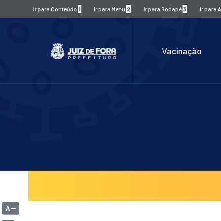
Ir para Conteúdo
1
Ir para Menu
2
Ir para Rodapé
3
Ir para 
Vacinação