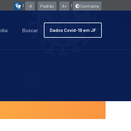
|
|
-A
Padrão
A+
Contraste
ídia
Buscar
Dados Covid-19 em JF