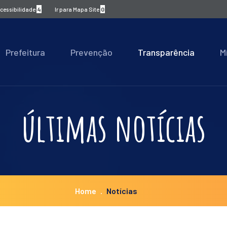
Acessibilidade
4
Ir para Mapa Site
0
Prefeitura
Prevenção
Transparência
M
últimas notícias
Home
Notícias