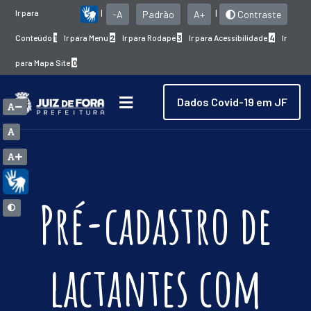
Ir para
|
|
-A
Padrão
A+
Contraste
Conteúdo
1
Ir para Menu
2
Ir para Rodapé
3
Ir para Acessibilidade
4
Ir
para Mapa Site
0
Dados Covid-19 em JF
Pré-cadastro de
lactantes com