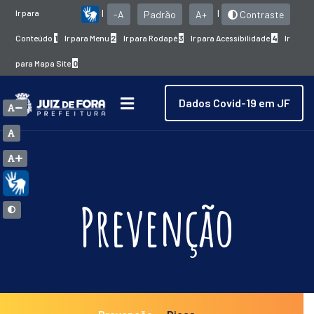
Ir para
|
|
-A
Padrão
A+
Contraste
Conteúdo
1
Ir para Menu
2
Ir para Rodapé
3
Ir para Acessibilidade
4
Ir
para Mapa Site
0
Dados Covid-19 em JF
Prevenção