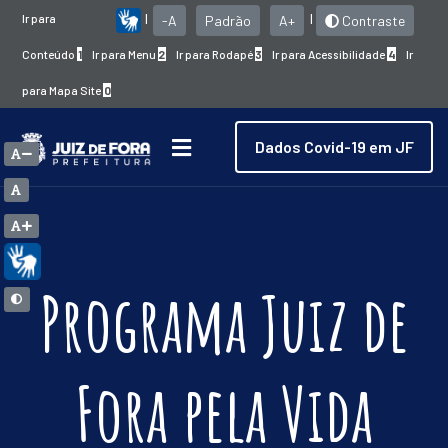
Ir para
|
|
-A
Padrão
A+
Contraste
Conteúdo
1
Ir para Menu
2
Ir para Rodapé
3
Ir para Acessibilidade
4
Ir
para Mapa Site
0
Dados Covid-19 em JF
Programa Juiz de
Fora pela Vida