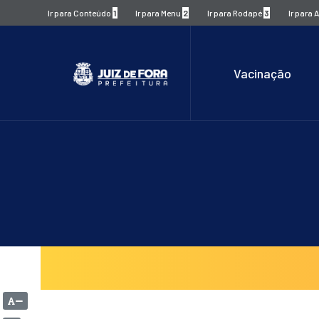
Ir para Conteúdo
1
Ir para Menu
2
Ir para Rodapé
3
Ir para 
Vacinação